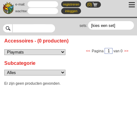
(0)
e-mail:
registreren
wachtw
:
inloggen
sets:
Accessoires - (0 producten)
<<
Pagina
van 0
>>
Subcategorie
Er zijn geen producten gevonden.