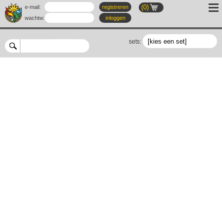
(0)
e-mail:
registreren
wachtw
:
inloggen
sets: